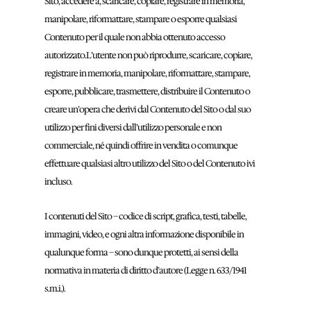
Sito, accedere a, scaricare, copiare, registrare in memoria,
manipolare, riformattare, stampare o esporre qualsiasi
Contenuto per il quale non abbia ottenuto accesso
autorizzato.L’utente non può riprodurre, scaricare, copiare,
registrare in memoria, manipolare, riformattare, stampare,
esporre, pubblicare, trasmettere, distribuire il Contenuto o
creare un’opera che derivi dal Contenuto del Sito o dal suo
utilizzo per fini diversi dall’utilizzo personale e non
commerciale, né quindi offrire in vendita o comunque
effettuare qualsiasi altro utilizzo del Sito o del Contenuto ivi
incluso.
I contenuti del Sito – codice di script, grafica, testi, tabelle,
immagini, video, e ogni altra informazione disponibile in
qualunque forma – sono dunque protetti, ai sensi della
normativa in materia di diritto d’autore (Legge n. 633/1941
s.m.i.).