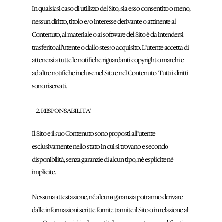
In qualsiasi caso di utilizzo del Sito, sia esso consentito o meno,
nessun diritto, titolo e/o interesse derivante o attinente al
Contenuto, al materiale o ai software del Sito è da intendersi
trasferito all’utente o dallo stesso acquisito. L’utente accetta di
attenersi a tutte le notifiche riguardanti copyright o marchi e
ad altre notifiche incluse nel Sito e nel Contenuto. Tutti i diritti
sono riservati.
RESPONSABILITA’
Il Sito e il suo Contenuto sono proposti all’utente
esclusivamente nello stato in cui si trovano e secondo
disponibilità, senza garanzie di alcun tipo, né esplicite né
implicite.
Nessuna attestazione, né alcuna garanzia potranno derivare
dalle informazioni scritte fornite tramite il Sito o in relazione al