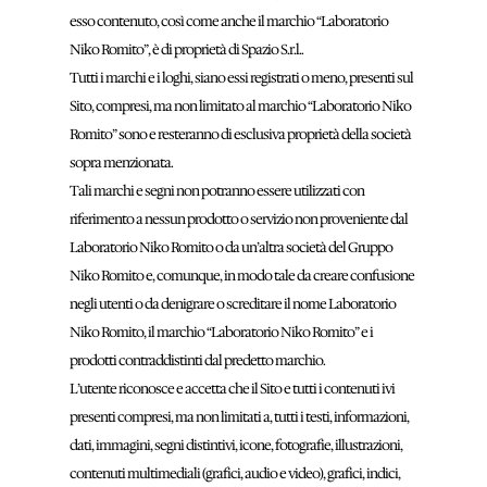
esso contenuto, così come anche il marchio “Laboratorio
Niko Romito”, è di proprietà di Spazio S.r.l..
Tutti i marchi e i loghi, siano essi registrati o meno, presenti sul
Sito, compresi, ma non limitato al marchio “Laboratorio Niko
Romito” sono e resteranno di esclusiva proprietà della società
sopra menzionata.
Tali marchi e segni non potranno essere utilizzati con
riferimento a nessun prodotto o servizio non proveniente dal
Laboratorio Niko Romito o da un’altra società del Gruppo
Niko Romito e, comunque, in modo tale da creare confusione
negli utenti o da denigrare o screditare il nome Laboratorio
Niko Romito, il marchio “Laboratorio Niko Romito” e i
prodotti contraddistinti dal predetto marchio.
L’utente riconosce e accetta che il Sito e tutti i contenuti ivi
presenti compresi, ma non limitati a, tutti i testi, informazioni,
dati, immagini, segni distintivi, icone, fotografie, illustrazioni,
contenuti multimediali (grafici, audio e video), grafici, indici,