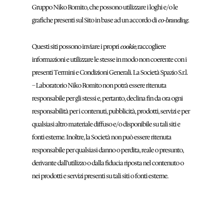
Gruppo Niko Romito, che possono utilizzare i loghi e/o le
grafiche presenti sul Sito in base ad un accordo di
co-branding.
Questi siti possono inviare i propri
, raccogliere
cookie
informazioni e utilizzare le stesse in modo non coerente con i
presenti Termini e Condizioni Generali. La Società Spazio S.r.l.
– Laboratorio Niko Romito non potrà essere ritenuta
responsabile per gli stessi e, pertanto, declina fin da ora ogni
responsabilità per i contenuti, pubblicità, prodotti, servizi e per
qualsiasi altro materiale diffuso e/o disponibile su tali siti e
fonti esterne. Inoltre, la Società non può essere ritenuta
responsabile per qualsiasi danno o perdita, reale o presunto,
derivante dall’utilizzo o dalla fiducia riposta nel contenuto o
nei prodotti e servizi presenti su tali siti o fonti esterne.