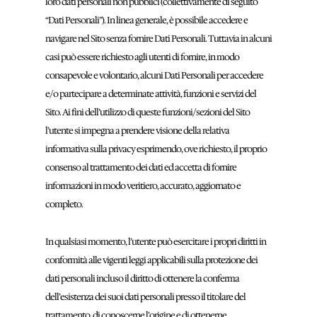
loro dati personali non pubblici (collettivamente di seguito
“Dati Personali”). In linea generale, è possibile accedere e
navigare nel Sito senza fornire Dati Personali. Tuttavia in alcuni
casi può essere richiesto agli utenti di fornire, in modo
consapevole e volontario, alcuni Dati Personali per accedere
e/o partecipare a determinate attività, funzioni e servizi del
Sito. Ai fini dell’utilizzo di queste funzioni/sezioni del Sito
l’utente si impegna a prendere visione della relativa
informativa sulla privacy esprimendo, ove richiesto, il proprio
consenso al trattamento dei dati ed accetta di fornire
informazioni in modo veritiero, accurato, aggiornato e
completo.
In qualsiasi momento, l’utente può esercitare i propri diritti in
conformità alle vigenti leggi applicabili sulla protezione dei
dati personali incluso il diritto di ottenere la conferma
dell’esistenza dei suoi dati personali presso il titolare del
trattamento, di conoscerne l’origine e di ottenerne