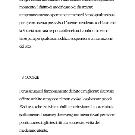
momento, il diritto di modificare o di disattivare
temporaneamente o permanentemente il Sito (o qualsiasi sua
parte) con o senza preavviso. L’utente prende atto del fatto che
la Società non sarà responsabile nei suoi confronti o verso
terze parti per qualsiasi modifica, sospensione o interruzione
del Sito.
COOKIE
Per assicurare il funzionamento del Sito e migliorare il servizio
offerto nel Sito vengono utilizzati
. I
sono piccoli
cookie
cookie
di testo che i siti visitati dall’utente inviano al suo terminale
file
(solitamente al
), dove vengono memorizzati per essere
browser
poi ritrasmessi agli stessi siti alla successiva visita del
medesimo utente.