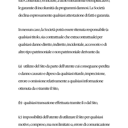
suo Contenuto, ivi incluse, a titolo meramente esemplificativo,
le garanzie di incolumità da programmi dannosi. La Società
declina espressamente qualsiasi attestazione di fatti e garanzia.
In nessun caso, la Società potrà essere ritenuta responsabile (a
qualsiasi titolo, sia contrattuale che extracontrattuale) per
qualsiasi danno diretto, indiretto, incidentale, accessorio o di
altro tipo patrimoniale o non patrimoniale derivante da:
(a) utilizzo del Sito da parte dell’utente cui conseguano perdita
o danno causato e dipeso da qualsiasi ritardo, imprecisione,
errore o omissione relativamente a qualsiasi informazione
ottenuta da o tramite il Sito,
(b) qualsiasi transazione effettuata tramite il o dal Sito,
(c) impossibilità dell’utente di utilizzare il Sito per qualsiasi
motivo, compreso, ma non limitato a, errore di comunicazione