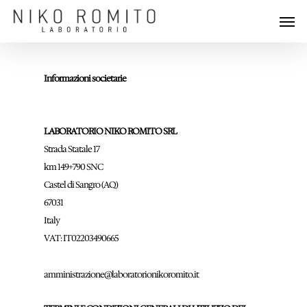
Informazioni societarie
LABORATORIO NIKO ROMITO SRL
Strada Statale 17
km 149+790 SNC
Castel di Sangro (AQ)
67031
Italy
VAT: IT02203490665
amministrazione@laboratorionikoromito.it